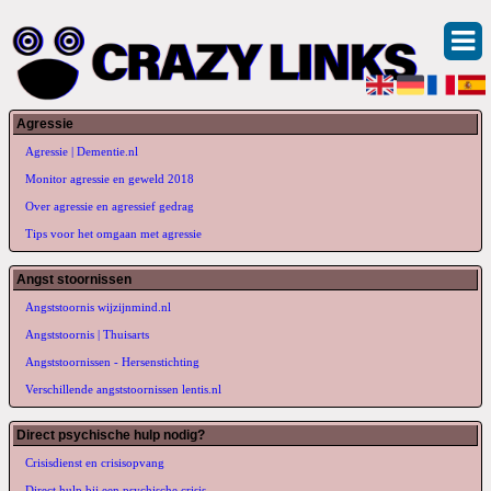
Agressie
Agressie | Dementie.nl
Monitor agressie en geweld 2018
Over agressie en agressief gedrag
Tips voor het omgaan met agressie
Angst stoornissen
Angststoornis wijzijnmind.nl
Angststoornis | Thuisarts
Angststoornissen - Hersenstichting
Verschillende angststoornissen lentis.nl
Direct psychische hulp nodig?
Crisisdienst en crisisopvang
Direct hulp bij een psychische crisis